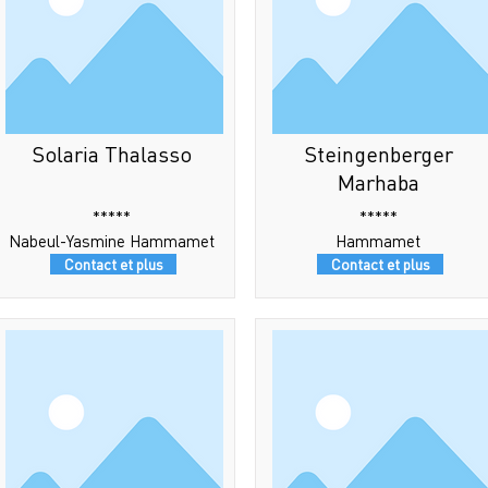
Solaria Thalasso
Steingenberger
Marhaba
*****
*****
Nabeul-Yasmine Hammamet
Hammamet
Contact et plus
Contact et plus