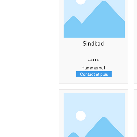
Sindbad
*****
Hammamet
Contact et plus