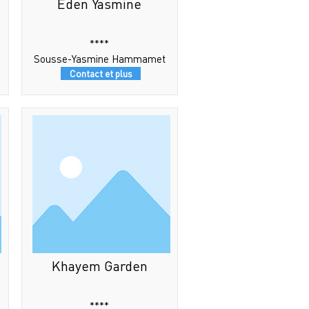
Eden Yasmine
****
Sousse-Yasmine Hammamet
Contact et plus
Khayem Garden
****