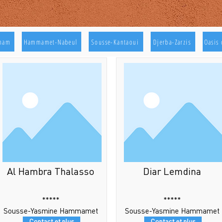
aham
Hammamet-Nabeul
Sousse-Kantaoui
Djerba-Zarzis
Oasis 
Al Hambra Thalasso
Diar Lemdina
*****
*****
Sousse-Yasmine Hammamet
Sousse-Yasmine Hammamet
Contact et plus
Contact et plus