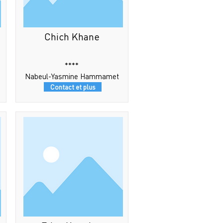
Chich Khane
****
Nabeul-Yasmine Hammamet
Contact et plus