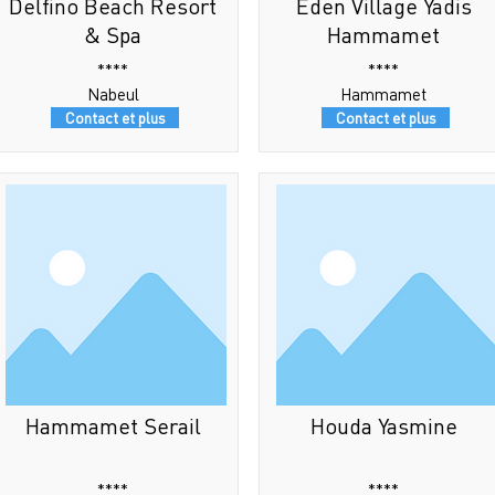
Delfino Beach Resort
Eden Village Yadis
& Spa
Hammamet
****
****
Nabeul
Hammamet
Contact et plus
Contact et plus
Hammamet Serail
Houda Yasmine
****
****