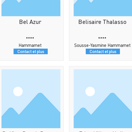
Bel Azur
Belisaire Thalasso
****
****
Hammamet
Sousse-Yasmine Hammamet
Contact et plus
Contact et plus