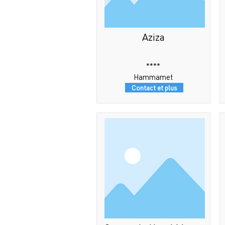
Aziza
****
Hammamet
Contact et plus