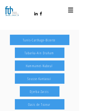
Tunis-Carthage-Bizerte
Tabarka-Ain Draham
Hammamet-Nabeul
Sousse-Kantaoui
Djerba-Zarzis
Oasis de Tozeur