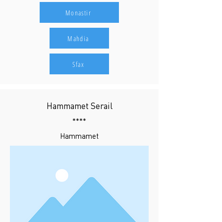
Monastir
Mahdia
Sfax
Hammamet Serail
****
Hammamet