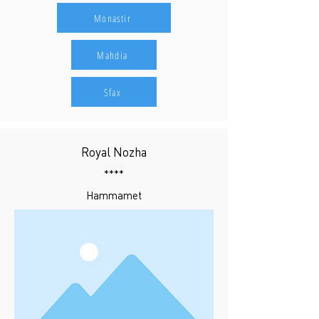
Monastir
Mahdia
Sfax
Royal Nozha
****
Hammamet