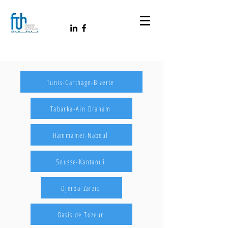
Tunis-Carthage-Bizerte
Tabarka-Ain Draham
Hammamet-Nabeul
Sousse-Kantaoui
Djerba-Zarzis
Oasis de Tozeur