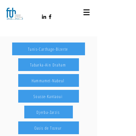
Tunis-Carthage-Bizerte
Tabarka-Ain Draham
Hammamet-Nabeul
Sousse-Kantaoui
Djerba-Zarzis
Oasis de Tozeur