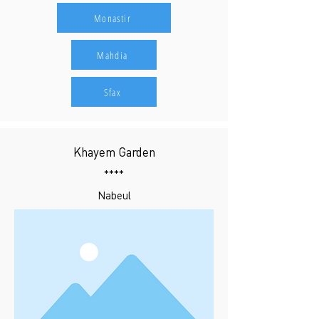
Monastir
Mahdia
Sfax
Khayem Garden
****
Nabeul