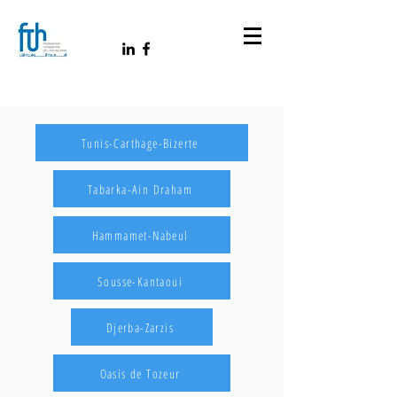
Tunis-Carthage-Bizerte
Tabarka-Ain Draham
Hammamet-Nabeul
Sousse-Kantaoui
Djerba-Zarzis
Oasis de Tozeur