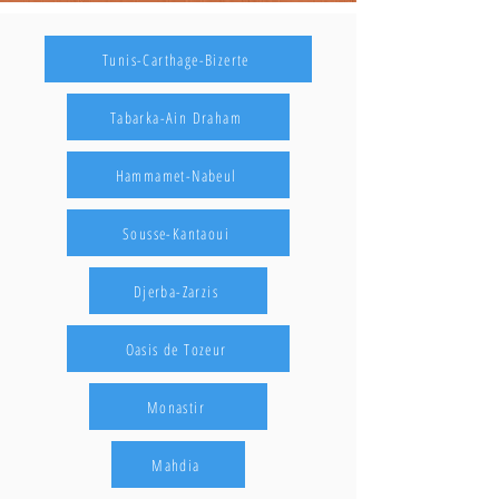
Tunis-Carthage-Bizerte
Tabarka-Ain Draham
Hammamet-Nabeul
Sousse-Kantaoui
Djerba-Zarzis
Oasis de Tozeur
Monastir
Mahdia