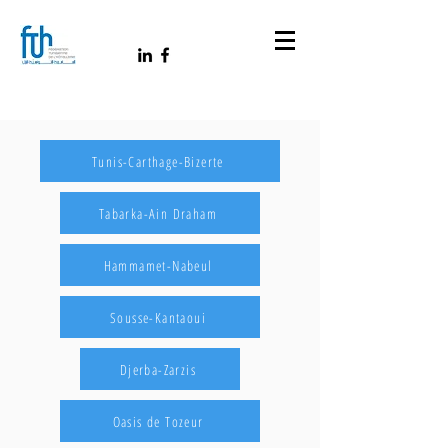
Tunis-Carthage-Bizerte
Tabarka-Ain Draham
Hammamet-Nabeul
Sousse-Kantaoui
Djerba-Zarzis
Oasis de Tozeur