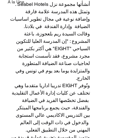
A la Une
أنشأتها مجموعة نزل Seabel Hotels .
وتمثل هذه المدرسة علامة فارقة 
وإضافة نوعية في مجال تطوير اساسيات 
الضيافة  وإدارة الفندقة  في بلادنا.
وقالت السيدة ريم بلعجوزة، باعثة 
المشروع : "إن المدرسة العليا للتكوين 
السياحي "EIGHT" هي أكثر بكثير من 
مجرد مشروع، فقد تأسست استجابة 
لحاجيات صناعة الضيافة المتطورة 
والمتزايدة يوما بعد يوم في تونس وفي 
الخارج.
وتُوفر EIGHT تدريبا اداريا متقدما وهي 
تختلف عن كليات إدارة الأعمال التقليدية 
 بفضل تخصّصها الفريد في الضيافة 
والفندقة، حيث يجمع برنامجها المبتكر 
بين التدريس الاكاديمي عالي المستوى 
 والدخول في ذات الوقت إلى العالم 
المهني من خلال التطبيق الفعلي.
وتتميز المؤسسة بتجربة عملية فريدة من 