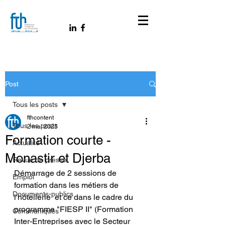
Post
Tous les posts
fthcontent
Tous les posts
2 mai 2025
Formation courte -
Actualité
Monastir et Djerba
Revue de presse
Démarrage de 2 sessions de 
Emploi
formation dans les métiers de 
Documents-publics
l'hôtellerie  et ce dans le cadre du 
programme "FIESP II" (Formation 
Communiqués
Inter-Entreprises avec le Secteur 