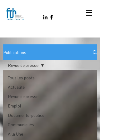
Publications
Revue de presse
Tous les posts
Actualité
Revue de presse
Emploi
Documents-publics
Communiqués
A la Une