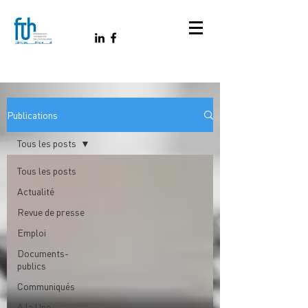
Publications
Tous les posts
Tous les posts
Actualité
Revue de presse
Emploi
Documents-
publics
Communiqués
A la Une