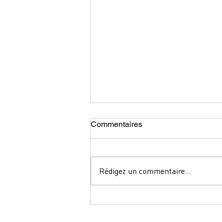
Commentaires
Rédigez un commentaire...
Formation courte -Monastir et
Djerba