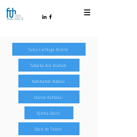
Tunis-Carthage-Bizerte
Tabarka-Ain Draham
Hammamet-Nabeul
Sousse-Kantaoui
Djerba-Zarzis
Oasis de Tozeur