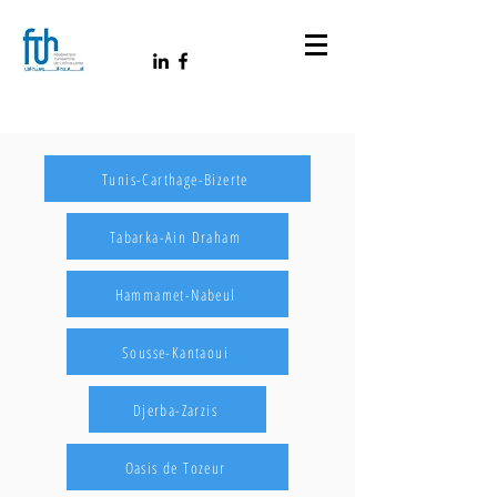
Tunis-Carthage-Bizerte
Tabarka-Ain Draham
Hammamet-Nabeul
Sousse-Kantaoui
Djerba-Zarzis
Oasis de Tozeur