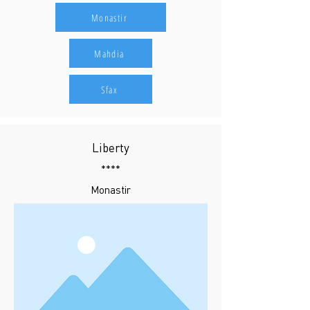
Monastir
Mahdia
Sfax
Liberty
****
Monastir