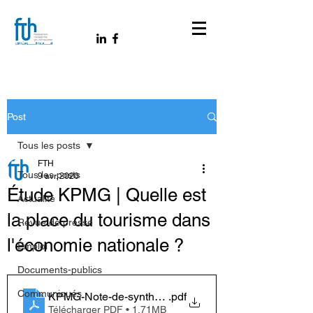
Post
Tous les posts
FTH
Tous les posts
9 avr. 2020
Étude KPMG | Quelle est
Actualité
la place du tourisme dans
Revue de presse
l'économie nationale ?
Emploi
Documents-publics
Communiqués
KPMG-Note-de-synthese
.pdf
Télécharger PDF • 1.71MB