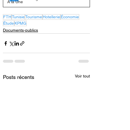
A la Une
FTH
Tunisie
Tourisme
Hotellerie
Économie
Étude
KPMG
Documents-publics
Voir tout
Posts récents