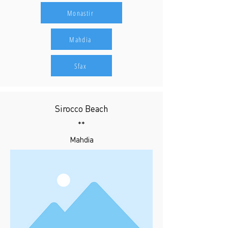
Monastir
Mahdia
Sfax
Sirocco Beach
**
Mahdia