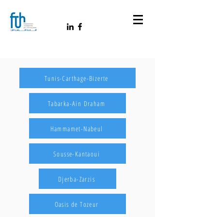
Tunis-Carthage-Bizerte
Tabarka-Ain Draham
Hammamet-Nabeul
Sousse-Kantaoui
Djerba-Zarzis
Oasis de Tozeur