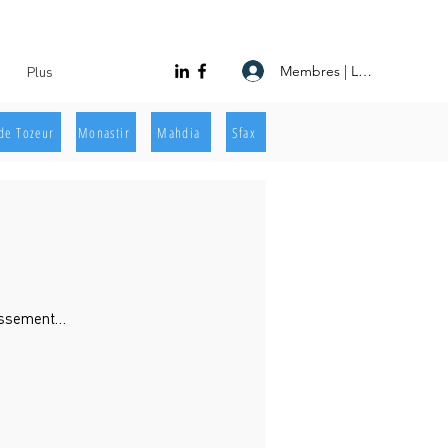
Membres | Log In
Plus
de Tozeur
Monastir
Mahdia
Sfax
lissement…