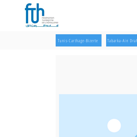
Tunis-Carthage-Bizerte
Tabarka-Ain Dr