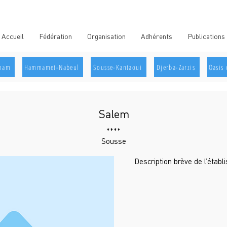
Accueil
Fédération
Organisation
Adhérents
Publications
aham
Hammamet-Nabeul
Sousse-Kantaoui
Djerba-Zarzis
Oasis 
Salem
****
Sousse
Description brève de l’étab