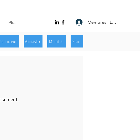
Membres | Log In
Plus
de Tozeur
Monastir
Mahdia
Sfax
lissement…