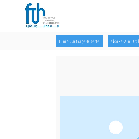
Tunis-Carthage-Bizerte
Tabarka-Ain Dr