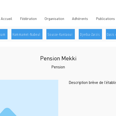
Accueil
Fédération
Organisation
Adhérents
Publications
aham
Hammamet-Nabeul
Sousse-Kantaoui
Djerba-Zarzis
Oasis 
Pension Mekki
Pension
Description brève de l’étab