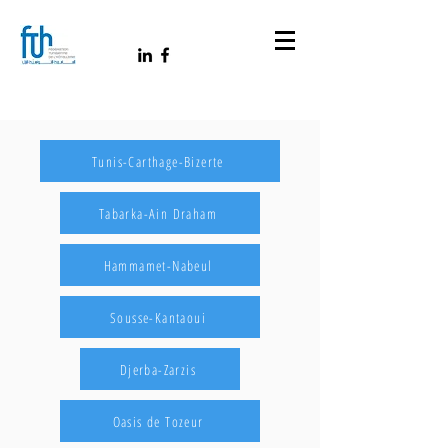
Tunis-Carthage-Bizerte
Tabarka-Ain Draham
Hammamet-Nabeul
Sousse-Kantaoui
Djerba-Zarzis
Oasis de Tozeur