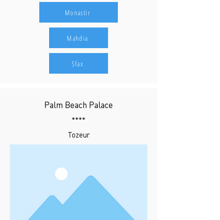
Monastir
Mahdia
Sfax
Palm Beach Palace
****
Tozeur