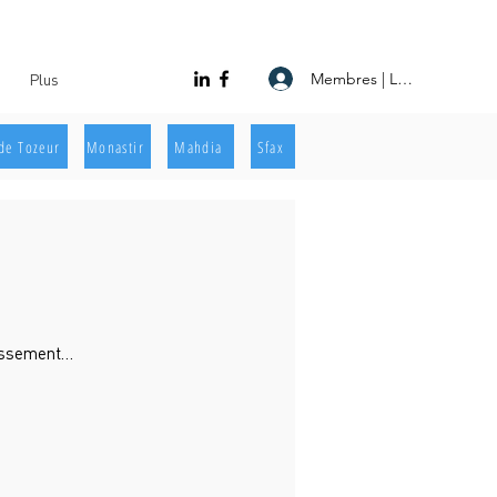
Membres | Log In
Plus
de Tozeur
Monastir
Mahdia
Sfax
lissement…