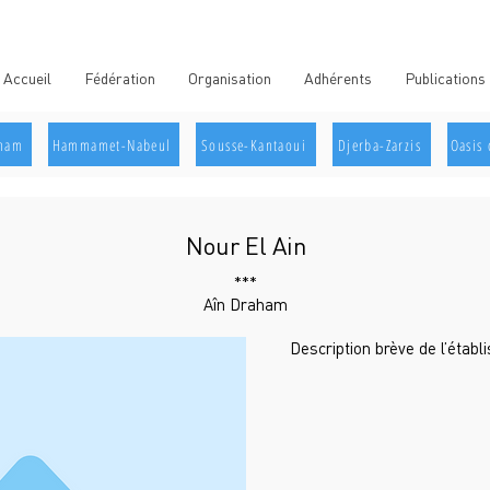
Accueil
Fédération
Organisation
Adhérents
Publications
aham
Hammamet-Nabeul
Sousse-Kantaoui
Djerba-Zarzis
Oasis 
Nour El Ain
***
Aîn Draham
Description brève de l’étab