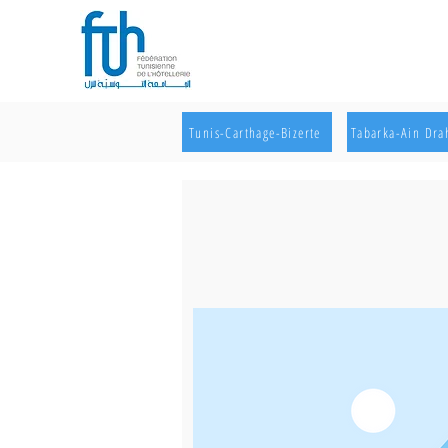
Tunis-Carthage-Bizerte
Tabarka-Ain Dr