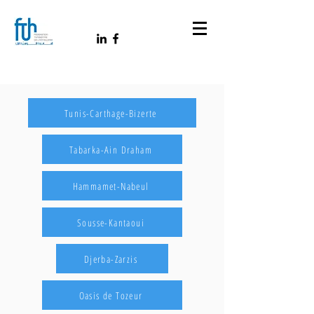
Tunis-Carthage-Bizerte
Tabarka-Ain Draham
Hammamet-Nabeul
Sousse-Kantaoui
Djerba-Zarzis
Oasis de Tozeur