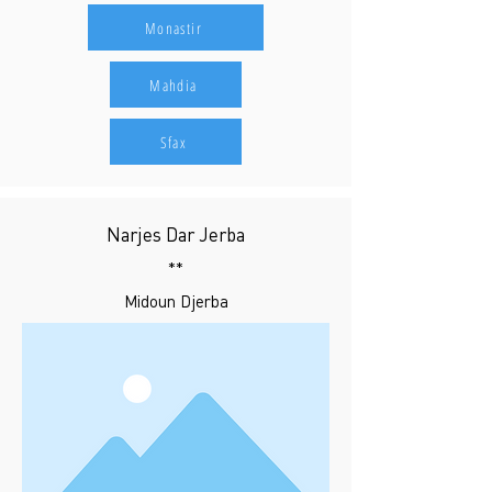
Monastir
Mahdia
Sfax
Narjes Dar Jerba
**
Midoun Djerba