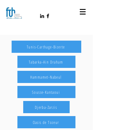
Tunis-Carthage-Bizerte
Tabarka-Ain Draham
Hammamet-Nabeul
Sousse-Kantaoui
Djerba-Zarzis
Oasis de Tozeur