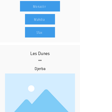
Monastir
Mahdia
Sfax
Les Dunes
**
Djerba