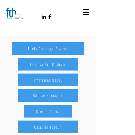
Tunis-Carthage-Bizerte
Tabarka-Ain Draham
Hammamet-Nabeul
Sousse-Kantaoui
Djerba-Zarzis
Oasis de Tozeur