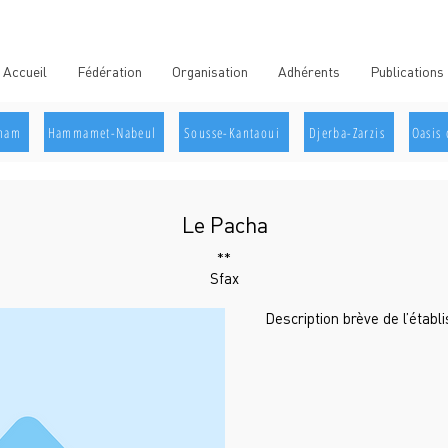
Accueil
Fédération
Organisation
Adhérents
Publications
aham
Hammamet-Nabeul
Sousse-Kantaoui
Djerba-Zarzis
Oasis 
Le Pacha
**
Sfax
Description brève de l’étab