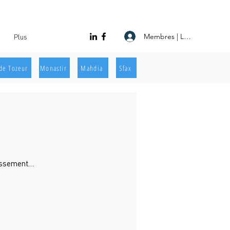
Membres | Log In
Plus
de Tozeur
Monastir
Mahdia
Sfax
lissement…