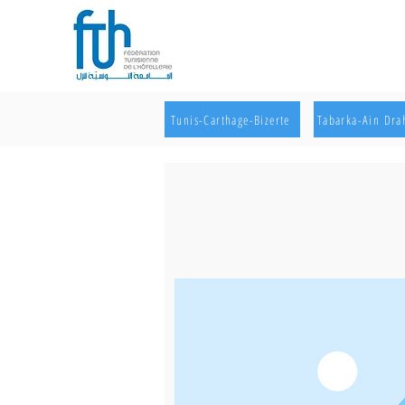
Tunis-Carthage-Bizerte
Tabarka-Ain Dr