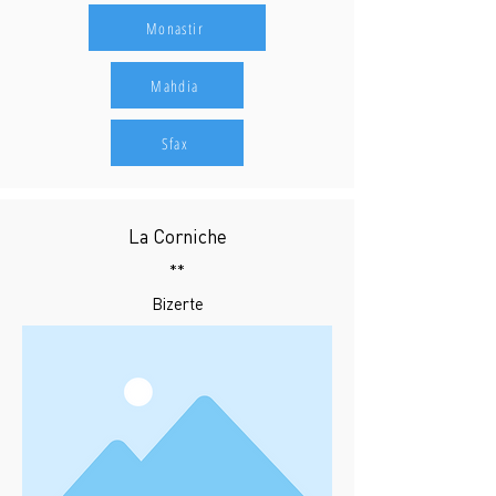
Monastir
Mahdia
Sfax
La Corniche
**
Bizerte