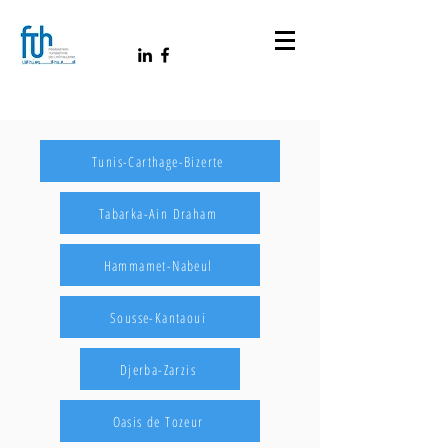
Tunis-Carthage-Bizerte
Tabarka-Ain Draham
Hammamet-Nabeul
Sousse-Kantaoui
Djerba-Zarzis
Oasis de Tozeur