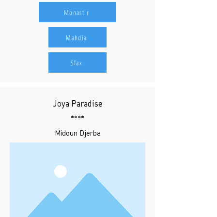
Monastir
Mahdia
Sfax
Joya Paradise
****
Midoun Djerba