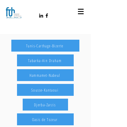
Tunis-Carthage-Bizerte
Tabarka-Ain Draham
Hammamet-Nabeul
Sousse-Kantaoui
Djerba-Zarzis
Oasis de Tozeur