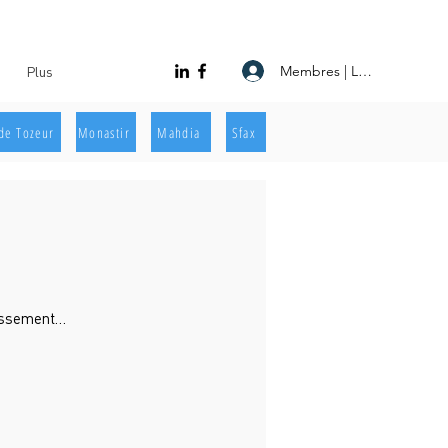
Membres | Log In
Plus
de Tozeur
Monastir
Mahdia
Sfax
lissement…