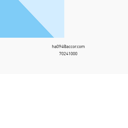
ha094@accor.com
70241000