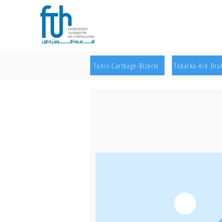
Tunis-Carthage-Bizerte
Tabarka-Ain Dr