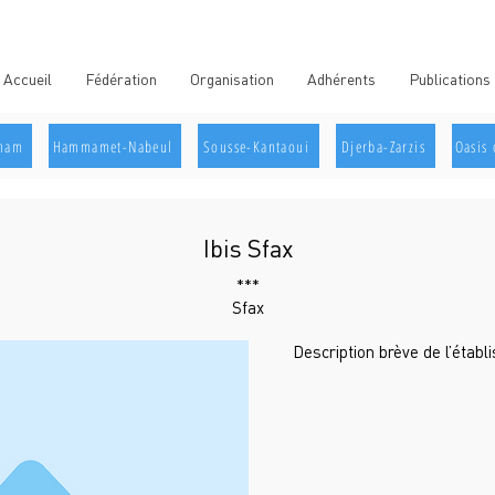
Accueil
Fédération
Organisation
Adhérents
Publications
aham
Hammamet-Nabeul
Sousse-Kantaoui
Djerba-Zarzis
Oasis 
Ibis Sfax
***
Sfax
Description brève de l’étab