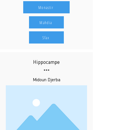
Monastir
Mahdia
Sfax
Hippocampe
***
Midoun Djerba