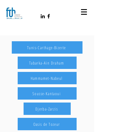
Tunis-Carthage-Bizerte
Tabarka-Ain Draham
Hammamet-Nabeul
Sousse-Kantaoui
Djerba-Zarzis
Oasis de Tozeur