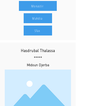
Monastir
Mahdia
Sfax
Hasdrubal Thalassa
*****
Midoun Djerba