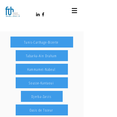
Tunis-Carthage-Bizerte
Tabarka-Ain Draham
Hammamet-Nabeul
Sousse-Kantaoui
Djerba-Zarzis
Oasis de Tozeur