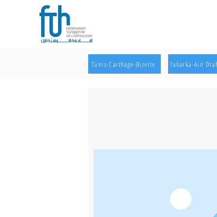
Tunis-Carthage-Bizerte
Tabarka-Ain Dr