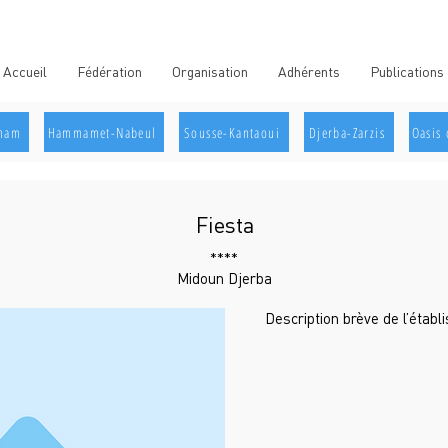
Accueil
Fédération
Organisation
Adhérents
Publications
aham
Hammamet-Nabeul
Sousse-Kantaoui
Djerba-Zarzis
Oasis 
Fiesta
****
Midoun Djerba
Description brève de l’étab