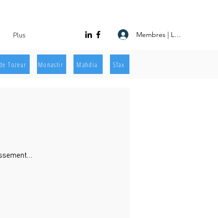
Membres | Log In
Plus
de Tozeur
Monastir
Mahdia
Sfax
lissement…