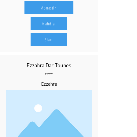
Monastir
Mahdia
Sfax
Ezzahra Dar Tounes
****
Ezzahra