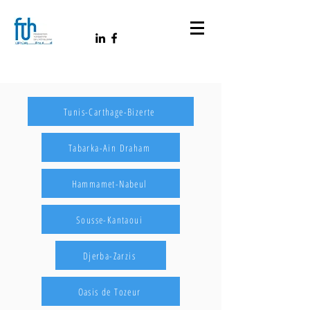
Tunis-Carthage-Bizerte
Tabarka-Ain Draham
Hammamet-Nabeul
Sousse-Kantaoui
Djerba-Zarzis
Oasis de Tozeur