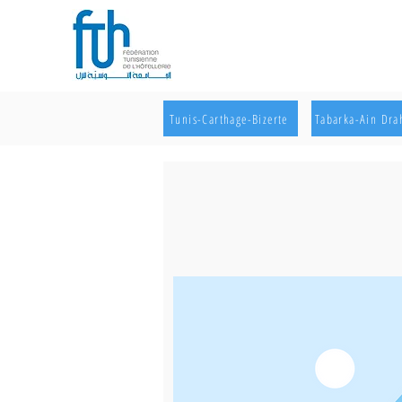
Tunis-Carthage-Bizerte
Tabarka-Ain Dr