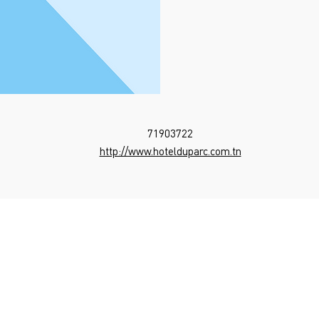
71903722
http://www.hotelduparc.com.tn