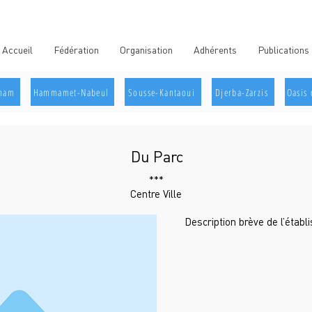
Accueil
Fédération
Organisation
Adhérents
Publications
aham
Hammamet-Nabeul
Sousse-Kantaoui
Djerba-Zarzis
Oasis 
Du Parc
***
Centre Ville
Description brève de l’étab