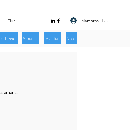
Membres | Log In
Plus
de Tozeur
Monastir
Mahdia
Sfax
lissement…