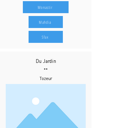
Monastir
Mahdia
Sfax
Du Jardin
**
Tozeur