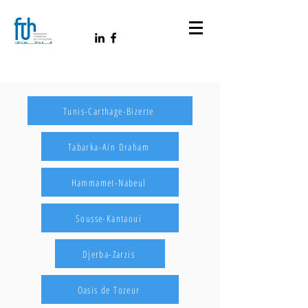
Tunis-Carthage-Bizerte
Tabarka-Ain Draham
Hammamet-Nabeul
Sousse-Kantaoui
Djerba-Zarzis
Oasis de Tozeur