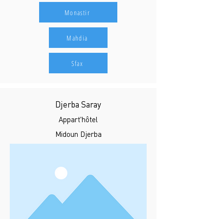
Monastir
Mahdia
Sfax
Djerba Saray
Appart'hôtel
Midoun Djerba