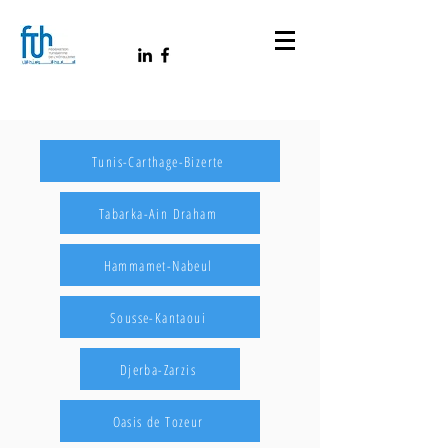
Tunis-Carthage-Bizerte
Tabarka-Ain Draham
Hammamet-Nabeul
Sousse-Kantaoui
Djerba-Zarzis
Oasis de Tozeur