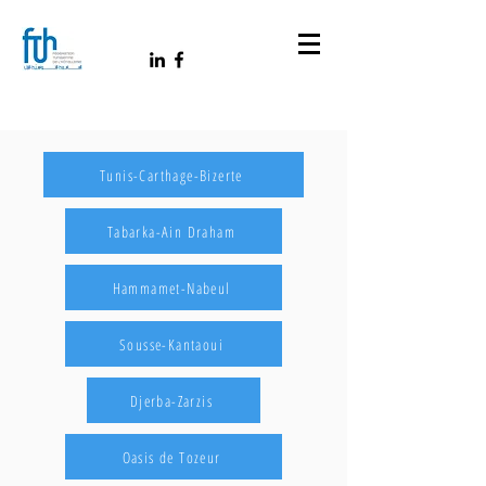
Tunis-Carthage-Bizerte
Tabarka-Ain Draham
Hammamet-Nabeul
Sousse-Kantaoui
Djerba-Zarzis
Oasis de Tozeur