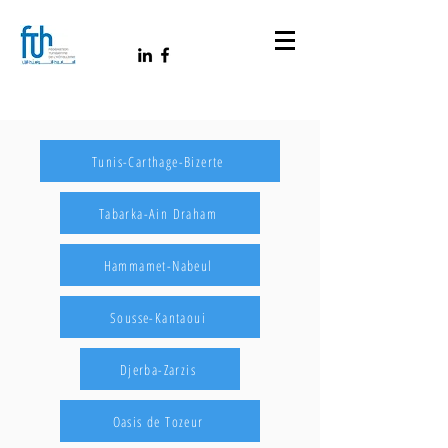
Tunis-Carthage-Bizerte
Tabarka-Ain Draham
Hammamet-Nabeul
Sousse-Kantaoui
Djerba-Zarzis
Oasis de Tozeur