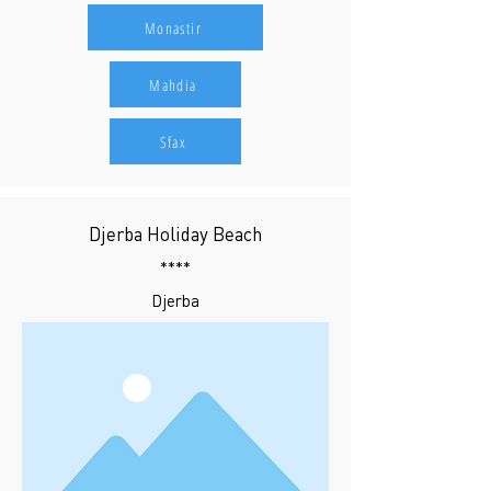
Monastir
Mahdia
Sfax
Djerba Holiday Beach
****
Djerba