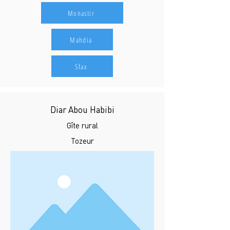
Monastir
Mahdia
Sfax
Diar Abou Habibi
Gîte rural
Tozeur