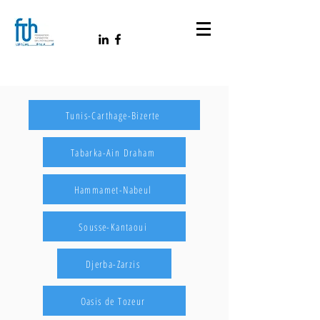
Tunis-Carthage-Bizerte
Tabarka-Ain Draham
Hammamet-Nabeul
Sousse-Kantaoui
Djerba-Zarzis
Oasis de Tozeur