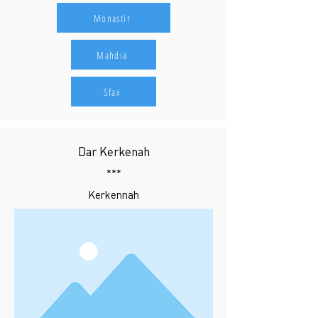
Monastir
Mahdia
Sfax
Dar Kerkenah
***
Kerkennah