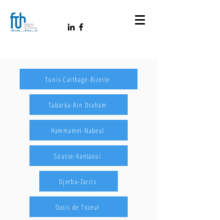
Tunis-Carthage-Bizerte
Tabarka-Ain Draham
Hammamet-Nabeul
Sousse-Kantaoui
Djerba-Zarzis
Oasis de Tozeur