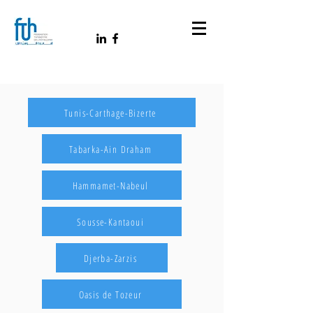
Tunis-Carthage-Bizerte
Tabarka-Ain Draham
Hammamet-Nabeul
Sousse-Kantaoui
Djerba-Zarzis
Oasis de Tozeur