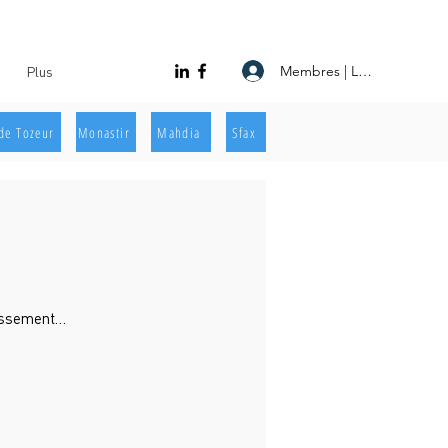
Membres | Log In
Plus
de Tozeur
Monastir
Mahdia
Sfax
lissement…