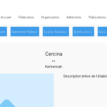
Accueil
Fédération
Organisation
Adhérents
Publications
aham
Hammamet-Nabeul
Sousse-Kantaoui
Djerba-Zarzis
Oasis 
Cercina
**
Kerkennah
Description brève de l’étab