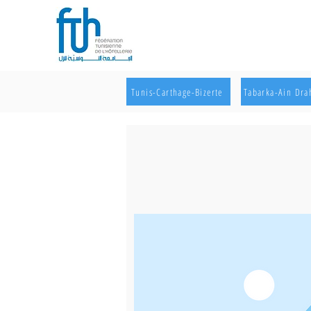
Tunis-Carthage-Bizerte
Tabarka-Ain Dr