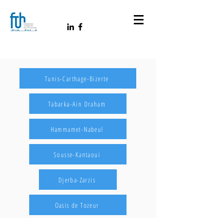
Tunis-Carthage-Bizerte
Tabarka-Ain Draham
Hammamet-Nabeul
Sousse-Kantaoui
Djerba-Zarzis
Oasis de Tozeur