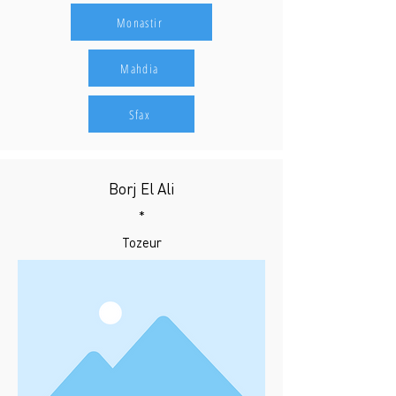
Monastir
Mahdia
Sfax
Borj El Ali
*
Tozeur