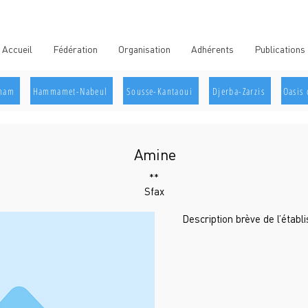
Accueil
Fédération
Organisation
Adhérents
Publications
aham
Hammamet-Nabeul
Sousse-Kantaoui
Djerba-Zarzis
Oasis 
Amine
**
Sfax
Description brève de l’étab