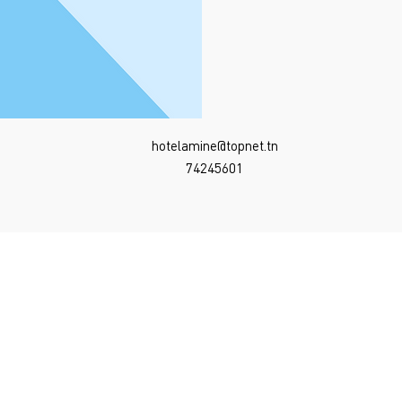
hotelamine@topnet.tn
74245601