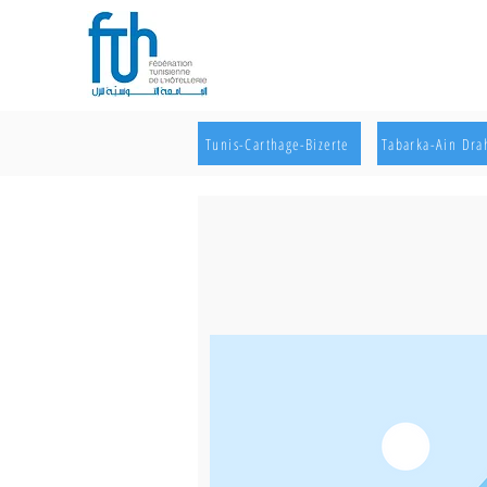
Tunis-Carthage-Bizerte
Tabarka-Ain Dr