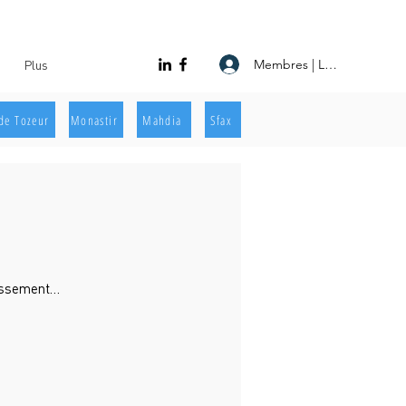
Membres | Log In
Plus
de Tozeur
Monastir
Mahdia
Sfax
lissement…