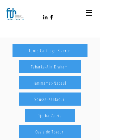
Tunis-Carthage-Bizerte
Tabarka-Ain Draham
Hammamet-Nabeul
Sousse-Kantaoui
Djerba-Zarzis
Oasis de Tozeur