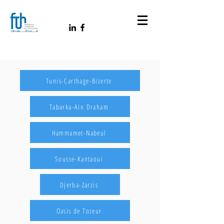
Tunis-Carthage-Bizerte
Tabarka-Ain Draham
Hammamet-Nabeul
Sousse-Kantaoui
Djerba-Zarzis
Oasis de Tozeur