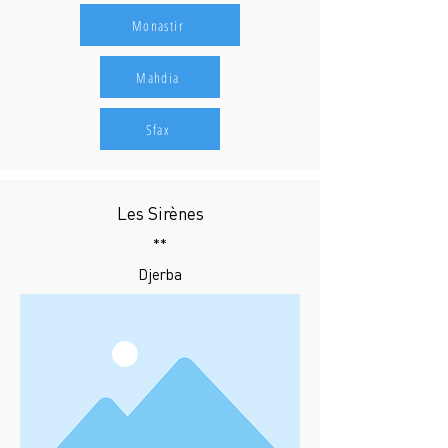
Monastir
Mahdia
Sfax
Les Sirènes
**
Djerba