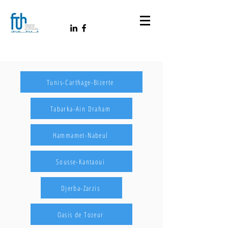
Tunis-Carthage-Bizerte
Tabarka-Ain Draham
Hammamet-Nabeul
Sousse-Kantaoui
Djerba-Zarzis
Oasis de Tozeur