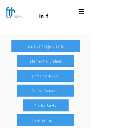
Tunis-Carthage-Bizerte
Tabarka-Ain Draham
Hammamet-Nabeul
Sousse-Kantaoui
Djerba-Zarzis
Oasis de Tozeur