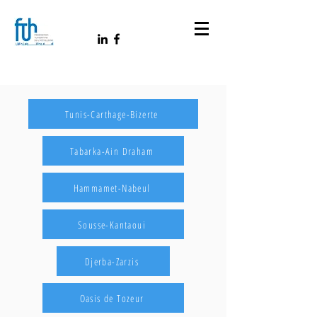
Tunis-Carthage-Bizerte
Tabarka-Ain Draham
Hammamet-Nabeul
Sousse-Kantaoui
Djerba-Zarzis
Oasis de Tozeur