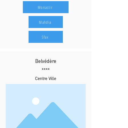
Monastir
Mahdia
Sfax
Belvédère
****
Centre Ville