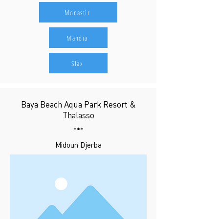
Monastir
Mahdia
Sfax
Baya Beach Aqua Park Resort &
Thalasso
***
Midoun Djerba