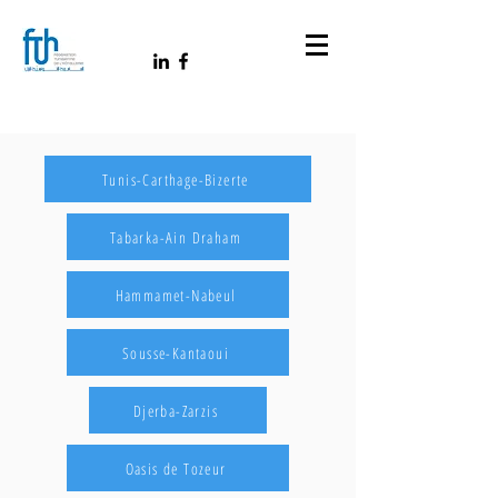
Tunis-Carthage-Bizerte
Tabarka-Ain Draham
Hammamet-Nabeul
Sousse-Kantaoui
Djerba-Zarzis
Oasis de Tozeur