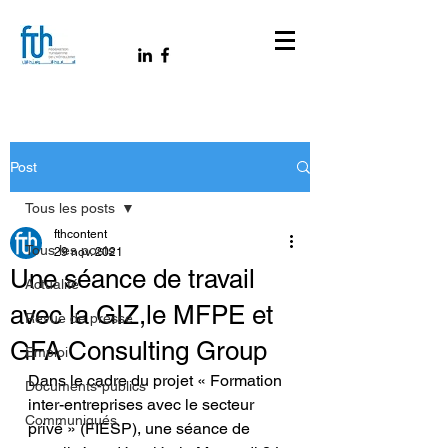
Post
Tous les posts
fthcontent
Tous les posts
29 nov. 2021
Une séance de travail
Actualité
avec la GIZ,le MFPE et
Revue de presse
GFA Consulting Group
Emploi
Dans le cadre du projet « Formation 
Documents-publics
inter-entreprises avec le secteur 
Communiqués
privé » (FIESP), une séance de 