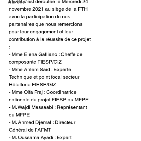
travail s’est déroulée le Mercredi 24 
A la Une
novembre 2021 au siège de la FTH 
avec la participation de nos 
partenaires que nous remercions 
pour leur engagement et leur 
contribution à la réussite de ce projet 
:
- Mme Elena Galliano : Cheffe de 
composante FIESP/GIZ
- Mme Ahlem Said : Experte 
Technique et point focal secteur 
Hôtellerie FIESP/GIZ
- Mme Olfa Fraj : Coordinatrice 
nationale du projet FIESP au MFPE
- M. Wajdi Massaabi : Représentant 
du MFPE 
- M. Ahmed Djemal : Directeur 
Général de l’AFMT
- M. Oussama Ayadi : Expert 