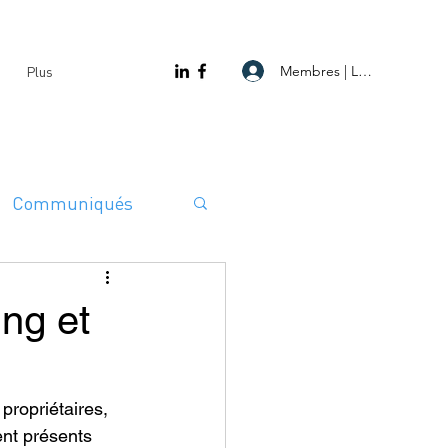
Membres | Log In
Plus
Communiqués
ng et
ropriétaires, 
ent présents 